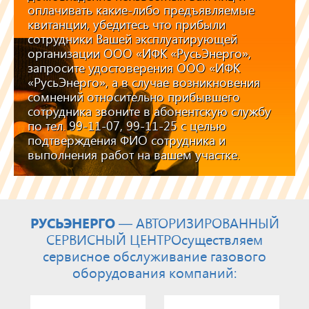
оплачивать какие-либо предъявляемые
квитанции, убедитесь что прибыли
сотрудники Вашей эксплуатирующей
организации ООО «ИФК «РусьЭнерго»,
запросите удостоверения ООО «ИФК
«РусьЭнерго», а в случае возникновения
сомнений относительно прибывшего
сотрудника звоните в абонентскую службу
по тел. 99-11-07, 99-11-25 с целью
подтверждения ФИО сотрудника и
выполнения работ на вашем участке.
РУСЬЭНЕРГО
— АВТОРИЗИРОВАННЫЙ
СЕРВИСНЫЙ ЦЕНТР
Осуществляем
сервисное обслуживание газового
оборудования компаний: